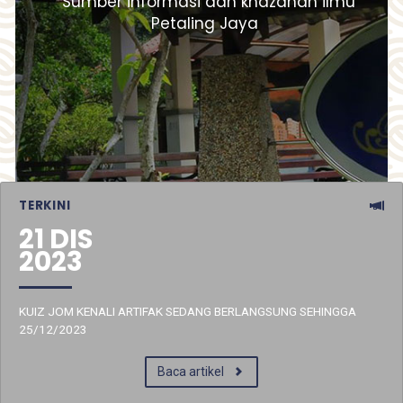
S
u
m
b
e
r
i
n
f
o
r
m
a
s
i
d
a
n
k
h
a
z
a
n
a
h
i
l
m
u
P
e
t
a
l
i
n
g
J
a
y
a
TERKINI
21 DIS
2023
KUIZ JOM KENALI ARTIFAK SEDANG BERLANGSUNG SEHINGGA
25/12/2023
Baca artikel