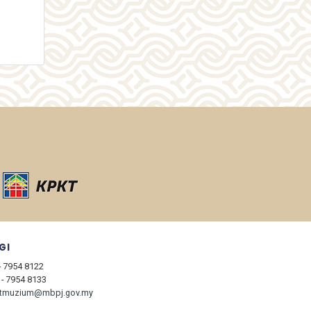
GI
 - 7954 8122
 - 7954 8133
itmuzium@mbpj.gov.my