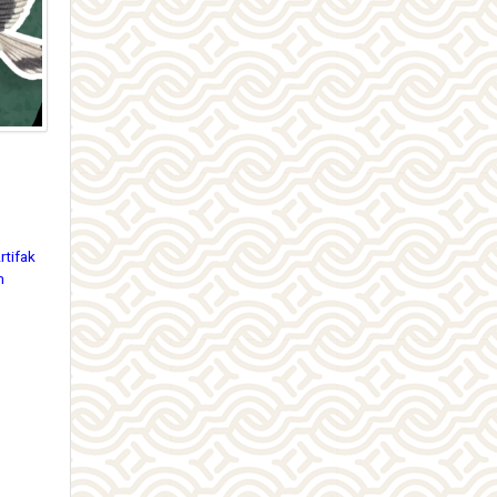
rtifak
m