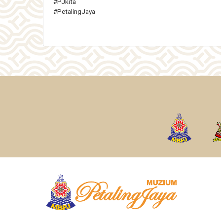
#PJkita
#PetalingJaya