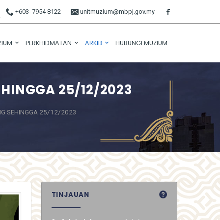
+603- 7954 8122
unitmuzium@mbpj.gov.my
ZIUM
PERKHIDMATAN
ARKIB
HUBUNGI MUZIUM
HINGGA 25/12/2023
NG SEHINGGA 25/12/2023
TINJAUAN