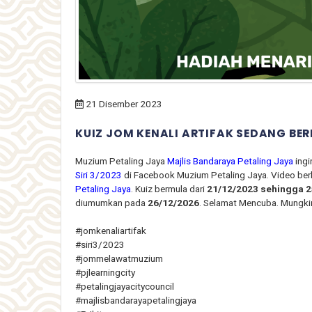
21 Disember 2023
KUIZ JOM KENALI ARTIFAK SEDANG BE
Muzium Petaling Jaya
Majlis Bandaraya Petaling Jaya
ingi
Siri 3/2023
di Facebook Muzium Petaling Jaya. Video berke
Petaling Jaya
. Kuiz bermula dari
21/12/2023 sehingga 
diumumkan pada
26/12/2026
. Selamat Mencuba. Mungki
#jomkenaliartifak
#siri3/2023
#jommelawatmuzium
#pjlearningcity
#petalingjayacitycouncil
#majlisbandarayapetalingjaya