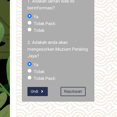
1. Adakah laman web ini
berinformasi?
Ya
Tidak Pasti
Tidak
2. Adakah anda akan
mengesorkan Muzium Petaling
Jaya?
Ya
Tidak
Tidak Pasti
Undi
Keputusan