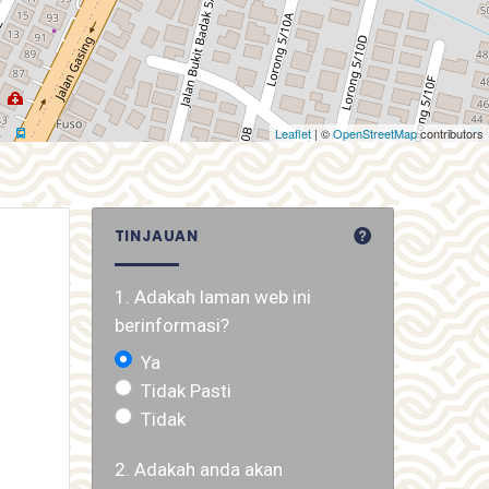
Leaflet
| ©
OpenStreetMap
contributors
TINJAUAN
1. Adakah laman web ini
berinformasi?
Ya
Tidak Pasti
Tidak
2. Adakah anda akan