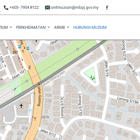
+603- 7954 8122
unitmuzium@mbpj.gov.my
ZIUM
PERKHIDMATAN
ARKIB
HUBUNGI MUZIUM