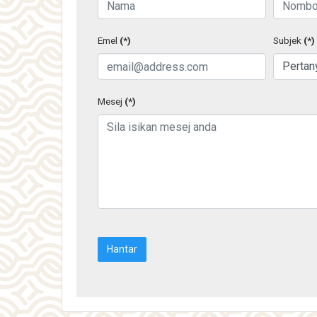
Emel
(*)
Subjek
(*)
Mesej
(*)
Hantar